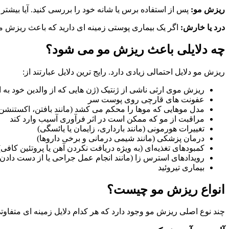
ریزش مو:
پس از استفاده برس یا شانه خود را بررسی کنید. آیا بیش
درد یا خارش:
اگر یک بیماری پوستی زمینه ای دارید که باعث ریزش 
چه دلایلی باعث ریزش مو می شود؟
ریزش مو دلایل احتمالی زیادی دارد. رایج ترین دلایل عبارتند از:
ریزش موی ارثی ناشی از ژنتیک (ژن هایی که از والدین خود به ار
عفونت های قارچی روی پوست سر
مدل موهایی که موها را محکم می کشد (مانند بافتن، اکستنشن م
مراقبت از مو که ممکن است در اثر فرآوری آسیب وارد کند
تغییرات هورمونی (مانند بارداری، زایمان یا یائسگی)
درمان پزشکی (مانند شیمی درمانی و برخی داروها)
کمبودهای تغذیه‌ای (به ویژه دریافت نکردن آهن یا پروتئین کافی)
رویدادهای استرس زا (مانند انجام عمل جراحی یا از دست دادن 
بیماری تیروئید
انواع ریزش مو چیست؟
چند نوع اصلی ریزش مو وجود دارد که هر کدام دلایل زمینه ای متفاوتی