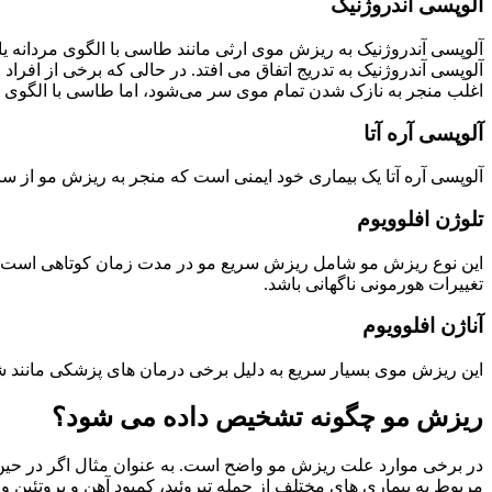
آلوپسی آندروژنیک
آلوپسی آندروژنیک به ریزش موی ارثی مانند طاسی با الگوی مردانه یا
آلوپسی آندروژنیک به تدریج اتفاق می افتد. در حالی که برخی از افر
اغلب منجر به نازک شدن تمام موی سر می‌شود، اما طاسی با الگوی مردانه 
آلوپسی آره آتا
آلوپسی آره آتا یک بیماری خود ایمنی است که منجر به ریزش مو از س
تلوژن افلوویوم
این نوع ریزش مو شامل ریزش سریع مو در مدت زمان کوتاهی است. معمو
تغییرات هورمونی ناگهانی باشد.
آناژن افلوویوم
این ریزش موی بسیار سریع به دلیل برخی درمان های پزشکی مانند شی
ریزش مو چگونه تشخیص داده می شود؟
در برخی موارد علت ریزش مو واضح است. به عنوان مثال اگر در حین 
مربوط به بیماری های مختلف از جمله تیروئید، کمبود آهن و پروتئی