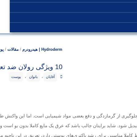
Hydroderm | هیدرودرم
/
مقالات
/
پو
10 ویژگی رولان ضد تعریق و دئودورانت خوب
آقایان
،
بانوان
،
پوست
لوگیری از گرمازدگی و دفع بعضی مواد شیمیایی است. اما این واکنش 
دیل شود. شاید برایتان جالب باشد که عرق یک مایع کاملا بدون بو است و 
ط کاملا مناسبی برای رشد باکتری‌های پوستی دارد، تعریق در این ناحیه م