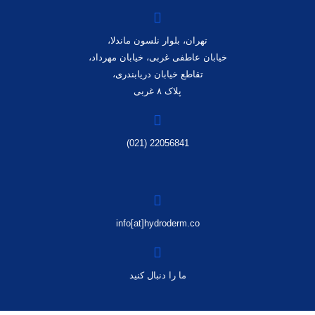
تهران، بلوار نلسون ماندلا،
خیابان عاطفی غربی، خیابان مهرداد،
تقاطع خیابان دریابندری،
پلاک ۸ غربی
22056841 (021)
info[at]hydroderm.co
ما را دنبال کنید