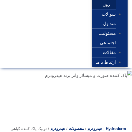
زون
سوالات
متداول
مسئولیت
اجتماعی
مقالات
ارتباط با ما
Hydroderm | هیدرودرم
/
محصولات
/
هیدرودرم
/
تونيک پاک كننده گیاهی