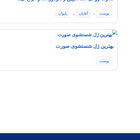
،
،
پوست
آقایان
بانوان
بهترین ژل شستشوی صورت
پوست
روتین پوست خشک
پوست