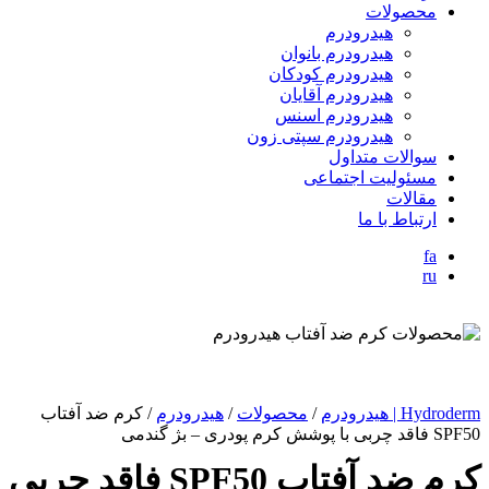
محصولات
هیدرودرم
هیدرودرم بانوان
هیدرودرم کودکان
هیدرودرم آقایان
هیدرودرم اسنس
هیدرودرم سپتی زون
سوالات متداول
مسئولیت اجتماعی
مقالات
ارتباط با ما
fa
ru
Hydroderm | هیدرودرم
/
محصولات
/
هیدرودرم
/
کرم ضد آفتاب
SPF50 فاقد چربی با پوشش کرم پودری – بژ گندمی
کرم ضد آفتاب SPF50 فاقد چربی