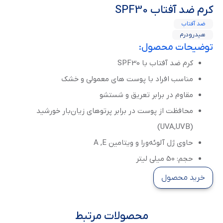
كرم ضد آفتاب SPF30
ضد آفتاب
هیدرودرم
توضیحات محصول:
کرم ضد آفتاب با SPF30
مناسب افراد با پوست های معمولی و خشک
مقاوم در برابر تعریق و شستشو
محافظت از پوست در برابر پرتوهای زیان‌بار خورشید
(UVA,UVB)
حاوی ژل آلوئه‌ورا و ویتامین A ,E
حجم: 50 میلی لیتر
خرید محصول
محصولات مرتبط