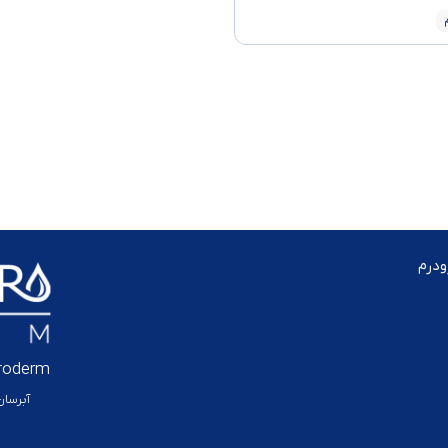
درم
roderm
آبرسا