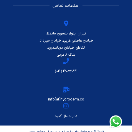
اطلاعات تماس
تهران، بلوار نلسون ماندلا،
خیابان عاطفی غربی، خیابان مهرداد،
تقاطع خیابان دریابندری،
پلاک ۸ غربی
22056841 (021)
info[at]hydroderm.co
ما را دنبال کنید
2026 © تمام حقوق برای داروسازی پارس حیان محفوظ است.