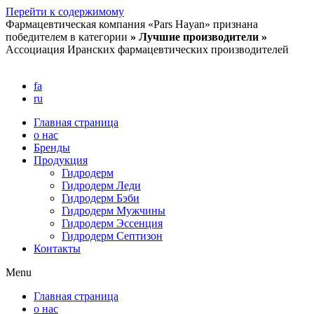
Перейти к содержимому
Фармацевтическая компания «Pars Hayan» признана
победителем в категории
» Лучшие производители »
Ассоциация Иранских фармацевтических производителей
fa
ru
Главная страница
о нас
Бренды
Продукция
Гидродерм
Гидродерм Леди
Гидродерм Бэби
Гидродерм Мужчины
Гидродерм Эссенция
Гидродерм Септизон
Контакты
Menu
Главная страница
о нас