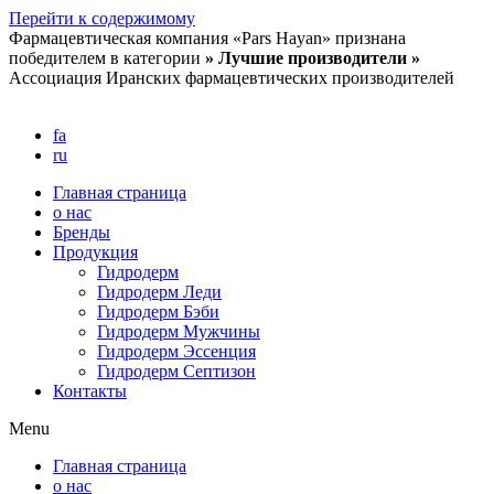
Перейти к содержимому
Фармацевтическая компания «Pars Hayan» признана
победителем в категории
» Лучшие производители »
Ассоциация Иранских фармацевтических производителей
fa
ru
Главная страница
о нас
Бренды
Продукция
Гидродерм
Гидродерм Леди
Гидродерм Бэби
Гидродерм Мужчины
Гидродерм Эссенция
Гидродерм Септизон
Контакты
Menu
Главная страница
о нас