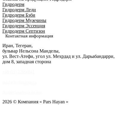
Гидродерм
Гидродерм Леди
Гидродерм Бэби
Гидродерм Мужчины
Гидродерм Эссенция
Гидродерм Септизон
Контактная информация
Иран, Тегеран,
бульвар Нельсона Манделы,
ул. Вест-Атефи, угол ул. Мехрдад и ул. Дарьабандарри,
дом 8, западная сторона
+98 (21) 22056841
info[at]hydroderm.co
Подписывайтесь на нас
2026 © Компания « Pars Hayan »