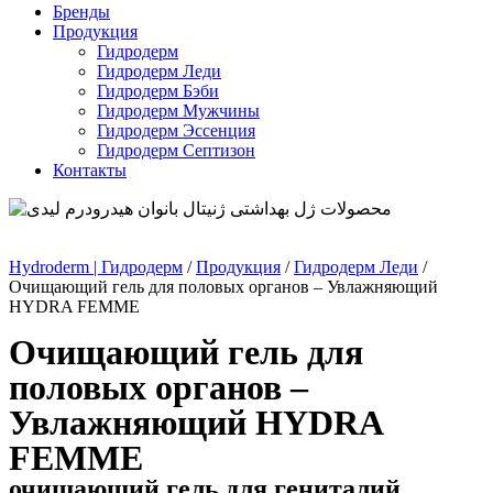
Бренды
Продукция
Гидродерм
Гидродерм Леди
Гидродерм Бэби
Гидродерм Мужчины
Гидродерм Эссенция
Гидродерм Септизон
Контакты
Hydroderm | Гидродерм
/
Продукция
/
Гидродерм Леди
/
Очищающий гель для половых органов – Увлажняющий
HYDRA FEMME
Очищающий гель для
половых органов –
Увлажняющий HYDRA
FEMME
очищающий гель для гениталий