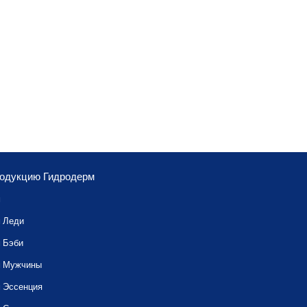
родукцию Гидродерм
м
 Леди
 Бэби
м Мужчины
 Эссенция