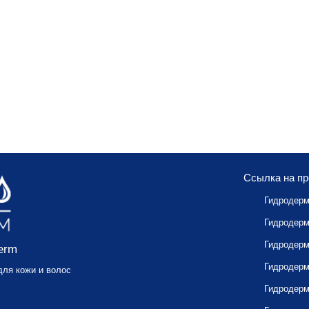
Ссылка на п
Гидродер
Гидродерм
Гидродерм
erm
Гидродер
ля кожи и волос
Гидродерм