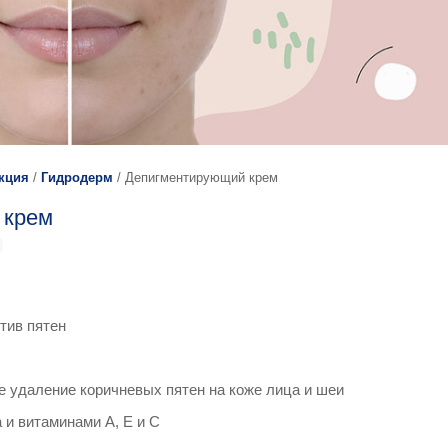
кция
/
Гидродерм
/
Депигментирующий крем
 крем
тив пятен
 удаление коричневых пятен на коже лица и шеи
 и витаминами А, Е и С