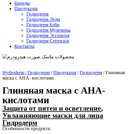
Бренды
Продукция
Гидродерм
Гидродерм Леди
Гидродерм Бэби
Гидродерм Мужчины
Гидродерм Эссенция
Гидродерм Септизон
Контакты
Hydroderm | Гидродерм
/
Продукция
/
Гидродерм
/
Глиняная
маска с AHA- кислотами
Глиняная маска с AHA-
кислотами
Защита от пятен и осветление
,
Увлажняющие маски для лица
Гидродерм
Особенности продукта: