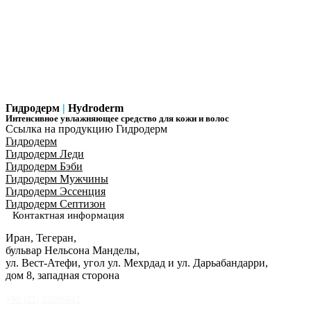
Гидродерм
|
Hydroderm
Интенсивное увлажняющее средство для кожи и волос
Ссылка на продукцию Гидродерм
Гидродерм
Гидродерм Леди
Гидродерм Бэби
Гидродерм Мужчины
Гидродерм Эссенция
Гидродерм Септизон
Контактная информация
Иран, Тегеран,
бульвар Нельсона Манделы,
ул. Вест-Атефи, угол ул. Мехрдад и ул. Дарьабандарри,
дом 8, западная сторона
+98 (21) 22056841