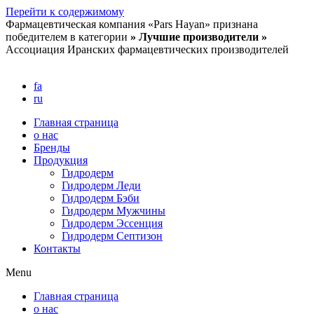
Перейти к содержимому
Фармацевтическая компания «Pars Hayan» признана
победителем в категории
» Лучшие производители »
Ассоциация Иранских фармацевтических производителей
fa
ru
Главная страница
о нас
Бренды
Продукция
Гидродерм
Гидродерм Леди
Гидродерм Бэби
Гидродерм Мужчины
Гидродерм Эссенция
Гидродерм Септизон
Контакты
Menu
Главная страница
о нас