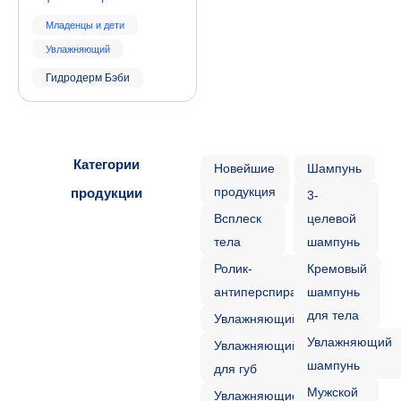
Младенцы и дети
Увлажняющий
Гидродерм Бэби
Категории
Новейшие
Шампунь
продукция
продукции
3-
Всплеск
целевой
тела
шампунь
Ролик-
Кремовый
антиперспирант
шампунь
для тела
Увлажняющий
Увлажняющий
Увлажняющий
шампунь
для губ
Мужской
Увлажняющие