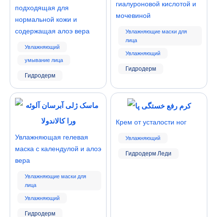
гиалуроновой кислотой и
подходящая для
мочевиной
нормальной кожи и
содержащая алоэ вера
Увлажняющие маски для
лица
Увлажняющий
Увлажняющий
умывание лица
Гидродерм
Гидродерм
Крем от усталости ног
Увлажняющая гелевая
Увлажняющий
маска с календулой и алоэ
Гидродерм Леди
вера
Увлажняющие маски для
лица
Увлажняющий
Гидродерм