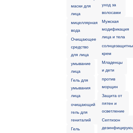
уход за
маски для
волосами
лица
Мужская
мицеллярная
модификация
вода
лица и тела
Очищающее
солнцезащитн
средство
крем
для лица
Младенцы
умывание
и дети
лица
против
Гель для
морщин
умывания
лица
Защита от
пятен и
очищающий
осветление
гель для
гениталий
Септизон
дезинфицирую
Гель