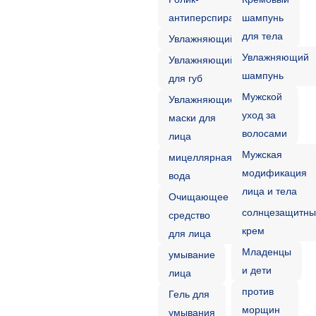
антиперспирант
шампунь
для тела
Увлажняющий
Увлажняющий
Увлажняющий
шампунь
для губ
Мужской
Увлажняющие
уход за
маски для
волосами
лица
Мужская
мицеллярная
модификация
вода
лица и тела
Очищающее
солнцезащитн
средство
крем
для лица
Младенцы
умывание
и дети
лица
против
Гель для
морщин
умывания