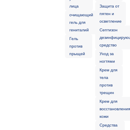
лица
Защита от
пятен и
очищающий
осветление
гель для
гениталий
Септизон
дезинфицирую
Гель
средство
против
прыщей
Уход за
ногтями
Крем для
тела
против
трещин
Крем для
восстановлени
кожи
Средства