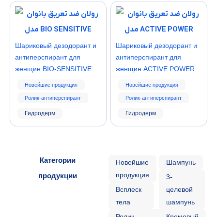
Шариковый дезодорант и
Шариковый дезодорант и
антиперспирант для
антиперспирант для
женщин BIO-SENSITIVE
женщин ACTIVE POWER
Новейшие продукция
Новейшие продукция
Ролик-антиперспирант
Ролик-антиперспирант
Гидродерм
Гидродерм
Категории
Новейшие
Шампунь
продукция
продукции
3-
Всплеск
целевой
тела
шампунь
Ролик-
Кремовый