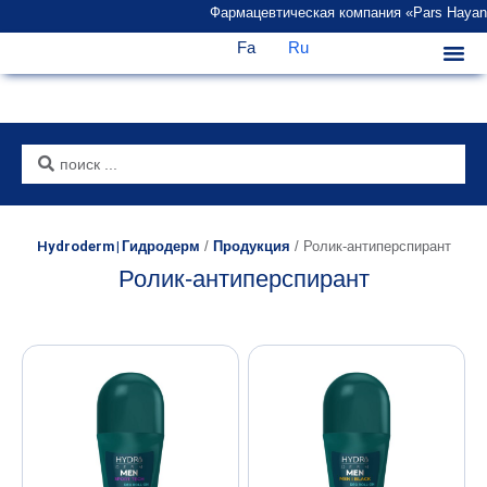
Фармацевтическая компания «Pars Hayan» п
Fa
Ru
Главная страница
Hydroderm | Гидродерм
/
Продукция
/
Ролик-антиперспирант
Ролик-антиперспирант