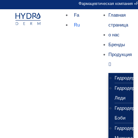
Фармацевтическая компания «Pars
Fa
Главная
Ru
страница
о нас
Бренды
Продукция
Гидродерм
Гидродерм
Леди
Гидродерм
Бэби
Гидродерм
Мужчины