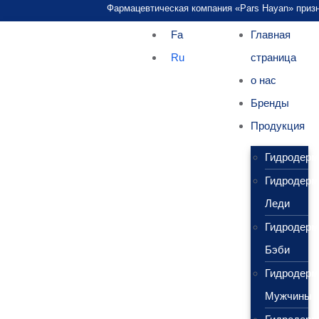
Фармацевтическая компания «Pars Hayan» признан
Fa
Главная
Ru
страница
о нас
Бренды
Продукция
Гидродерм
Гидродерм
Леди
Гидродерм
Бэби
Гидродерм
Мужчины