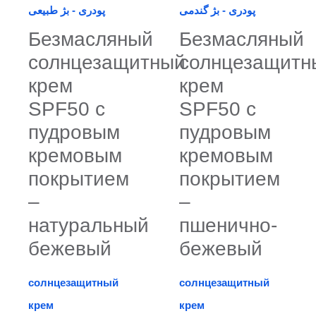
Безмасляный
Безмасляный
солнцезащитный
солнцезащитн
крем
крем
SPF50 с
SPF50 с
пудровым
пудровым
кремовым
кремовым
покрытием
покрытием
–
–
натуральный
пшенично-
бежевый
бежевый
солнцезащитный
солнцезащитный
крем
крем