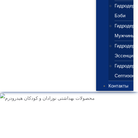
Гидродерм
Бэби
Гидродерм
Мужчины
Гидродерм
Эссенция
Гидродерм
Септизон
Контакты