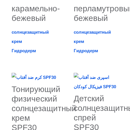
карамельно-
перламутровы
бежевый
бежевый
солнцезащитный
солнцезащитный
крем
крем
Гидродерм
Гидродерм
Тонирующий
Детский
физический
солнцезащитн
солнцезащитный
спрей
крем
SPF30
SPF30