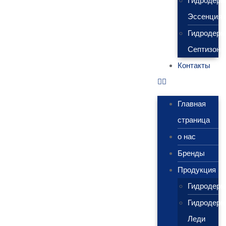
Гидродерм
Эссенция
Гидродерм
Септизон
Контакты
Главная
страница
о нас
Бренды
Продукция
Гидродерм
Гидродерм
Леди