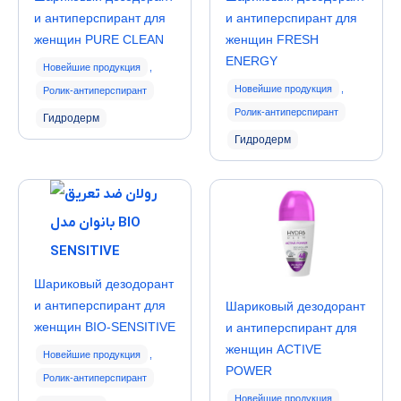
и антиперспирант для
и антиперспирант для
женщин PURE CLEAN
женщин FRESH
ENERGY
Новейшие продукция
,
Новейшие продукция
,
Ролик-антиперспирант
Ролик-антиперспирант
Гидродерм
Гидродерм
Шариковый дезодорант
и антиперспирант для
Шариковый дезодорант
женщин BIO-SENSITIVE
и антиперспирант для
женщин ACTIVE
Новейшие продукция
,
POWER
Ролик-антиперспирант
Новейшие продукция
,