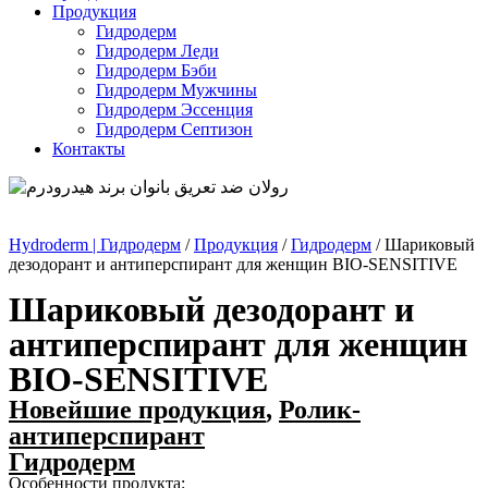
Продукция
Гидродерм
Гидродерм Леди
Гидродерм Бэби
Гидродерм Мужчины
Гидродерм Эссенция
Гидродерм Септизон
Контакты
Hydroderm | Гидродерм
/
Продукция
/
Гидродерм
/
Шариковый
дезодорант и антиперспирант для женщин BIO-SENSITIVE
Шариковый дезодорант и
антиперспирант для женщин
BIO-SENSITIVE
Новейшие продукция
,
Ролик-
антиперспирант
Гидродерм
Особенности продукта: