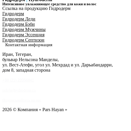
Интенсивное увлажняющее средство для кожи и волос
Ссылка на продукцию Гидродерм
Гидродерм
Гидродерм Леди
Гидродерм Бэби
Гидродерм Мужчины
Гидродерм Эссенция
Гидродерм Септизон
Контактная информация
Иран, Тегеран,
бульвар Нельсона Манделы,
ул. Вест-Атефи, угол ул. Мехрдад и ул. Дарьабандарри,
дом 8, западная сторона
+98 (21) 22056841
info[at]hydroderm.co
Подписывайтесь на нас
2026 © Компания « Pars Hayan »