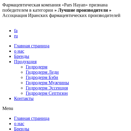
Перейти
Фармацевтическая компания «Pars Hayan» признана
к
победителем в категории
» Лучшие производители »
содержимому
Ассоциация Иранских фармацевтических производителей
fa
ru
Главная страница
о нас
Бренды
Продукция
Гидродерм
Гидродерм Леди
Гидродерм Бэби
Гидродерм Мужчины
Гидродерм Эссенция
Гидродерм Септизон
Контакты
Menu
Главная страница
о нас
Бренды