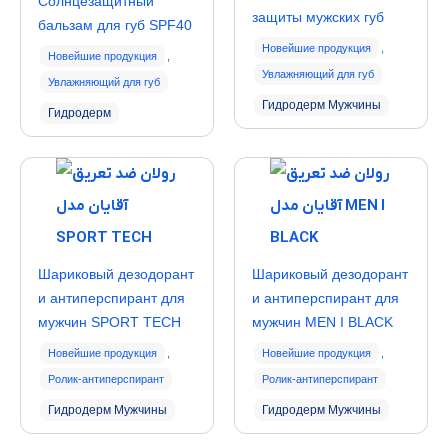
Солнцезащитный
защиты мужских губ
бальзам для губ SPF40
Новейшие продукция
,
Новейшие продукция
,
Увлажняющий для губ
Увлажняющий для губ
Гидродерм Мужчины
Гидродерм
Шариковый дезодорант
Шариковый дезодорант
и антиперспирант для
и антиперспирант для
мужчин SPORT TECH
мужчин MEN I BLACK
Новейшие продукция
,
Новейшие продукция
,
Ролик-антиперспирант
Ролик-антиперспирант
Гидродерм Мужчины
Гидродерм Мужчины