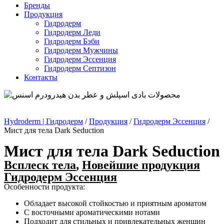
Бренды
Продукция
Гидродерм
Гидродерм Леди
Гидродерм Бэби
Гидродерм Мужчины
Гидродерм Эссенция
Гидродерм Септизон
Контакты
Hydroderm | Гидродерм
/
Продукция
/
Гидродерм Эссенция
/
Мист для тела Dark Seduction
Мист для тела Dark Seduction
Всплеск тела
,
Новейшие продукция
Гидродерм Эссенция
Особенности продукта:
Обладает высокой стойкостью и приятным ароматом
С восточными ароматическими нотами
Подходит для стильных и привлекательных женщин