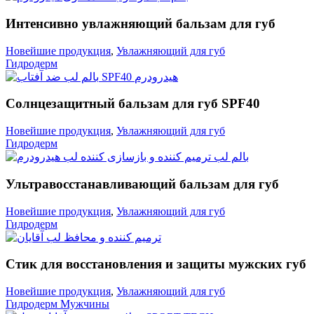
Интенсивно увлажняющий бальзам для губ
Новейшие продукция
,
Увлажняющий для губ
Гидродерм
Солнцезащитный бальзам для губ SPF40
Новейшие продукция
,
Увлажняющий для губ
Гидродерм
Ультравосстанавливающий бальзам для губ
Новейшие продукция
,
Увлажняющий для губ
Гидродерм
Стик для восстановления и защиты мужских губ
Новейшие продукция
,
Увлажняющий для губ
Гидродерм Мужчины