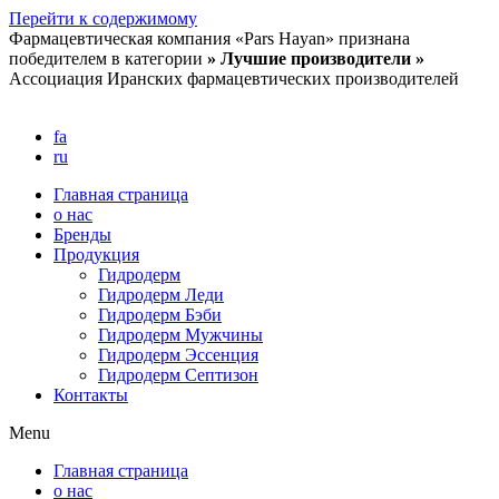
Перейти к содержимому
Фармацевтическая компания «Pars Hayan» признана
победителем в категории
» Лучшие производители »
Ассоциация Иранских фармацевтических производителей
fa
ru
Главная страница
о нас
Бренды
Продукция
Гидродерм
Гидродерм Леди
Гидродерм Бэби
Гидродерм Мужчины
Гидродерм Эссенция
Гидродерм Септизон
Контакты
Menu
Главная страница
о нас